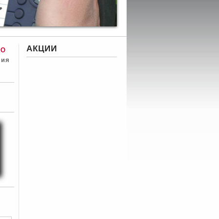
АКЦИИ
SO
ния