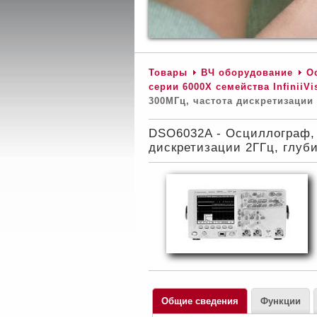
Товары
ВЧ оборудование
О
серии 6000Х семейства InfiniiVi
300МГц, частота дискретизации
DSO6032A - Осциллограф, 
дискретизации 2ГГц, глуб
Общие сведения
Функции