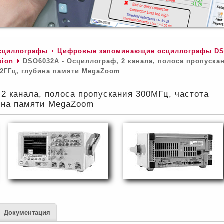
сциллографы
Цифровые запоминающие осциллографы D
sion
DSO6032A - Осциллограф, 2 канала, полоса пропуска
 2ГГц, глубина памяти MegaZoom
2 канала, полоса пропускания 300МГц, частота
ина памяти MegaZoom
Документация