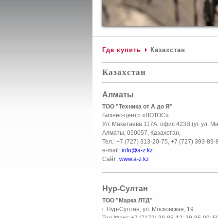
Где купить
Казахстан
Казахстан
Алматы
ТОО "Техника от А до Я"
Бизнес-центр «ЛОТОС»
Ул. Макатаева 117А, офис 423В (уг. ул. Ма
Алматы, 050057, Казахстан,
Тел.: +7 (727) 313-20-75, +7 (727) 393-89-
e-mail:
info@a-z.kz
Сайт:
www.a-z.kz
Нур-Султан
ТОО "Марка ЛТД"
г. Нур-Султан, ул. Московская, 19
Тел./Факс: +7 (7172) 39-85-12; 39-85-09; 5