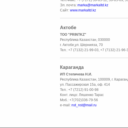
Эл. почта:
marka@markaltd.kz
Сайт:
www.markaltd.kz
Актобе
ТОО "PRINTKZ"
Республика Казахстан, 030000
г. Актобе,ул. Шернияза, 70
Тел.: +7 (7132) 21-99-03, +7 (7132) 21-96-
Караганда
ИП Степичева Н.И.
Республика Казахстан, 100009, г. Караган
ул. Пассажирская 15а, оф. 414
Тел.: +7 (7212) 91-00-98
Конт. лицо: Ляшенко Тарас
Моб.: +7(702)336-79-56
e-mail:
nst_nst@mail.ru