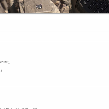
санчи),
83
9-23-84; 59-23-83; 59-19-00