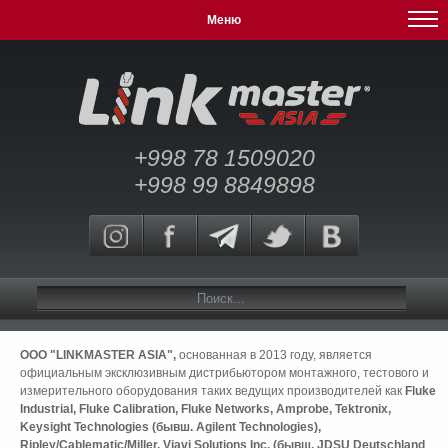
Меню
+998 78 1509020
+998 99 8849898
ООО "LINKMASTER ASIA",
основанная в 2013 году, является
официальным эксклюзивным дистрибьютором монтажного, тестового и
измерительного оборудования таких ведущих производителей как
Fluke
Industrial, Fluke Calibration, Fluke Networks, Amprobe, Tektronix,
Keysight Technologies (бывш. Agilent Technologies),
Ripley/Cablematic/Miller, Viavi Solutions Inc. (бывш. JDSU Deutschland