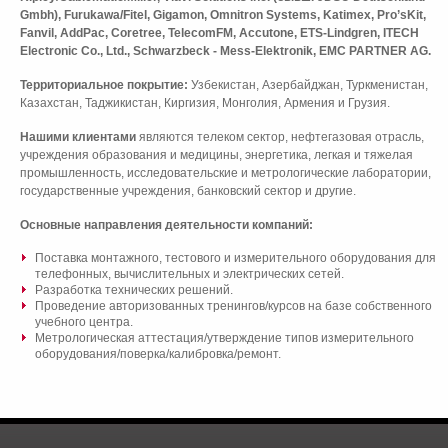
Gmbh), Furukawa/Fitel, Gigamon, Omnitron Systems, Katimex, Pro’sKit,
Fanvil, AddPac, Coretree, TelecomFM, Accutone, ETS-Lindgren, ITECH
Electronic Co., Ltd., Schwarzbeck - Mess-Elektronik, EMC PARTNER AG.
Территориальное покрытие:
Узбекистан, Азербайджан, Туркменистан,
Казахстан, Таджикистан, Киргизия, Монголия, Армения и Грузия.
Нашими клиентами
являются телеком сектор, нефтегазовая отрасль,
учреждения образования и медицины, энергетика, легкая и тяжелая
промышленность, исследовательские и метрологические лаборатории,
государственные учреждения, банковский сектор и другие.
Основные направления деятельности компаний:
Поставка монтажного, тестового и измерительного оборудования для
телефонных, вычислительных и электрических сетей.
Разработка технических решений.
Проведение авторизованных тренингов/курсов на базе собственного
учебного центра.
Метрологическая аттестация/утверждение типов измерительного
оборудования/поверка/калибровка/ремонт.