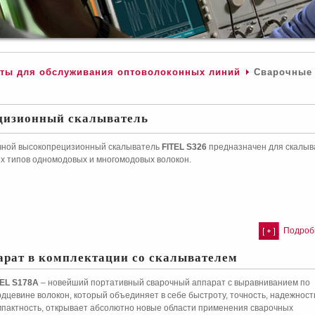
ты для обслуживания оптоволоконных линий
Сварочные
ецизионный скалыватель
чной высокопрецизионный скалыватель
FITEL S326
предназначен для скалыв
ех типов одномодовых и многомодовых волокон.
Подробн
арат в комплектации со скалывателем
TEL S178A
– новейший портативный сварочный аппарат с выравниванием по
дцевине волокон, который объединяет в себе быстроту, точность, надежност
мпактность, открывает абсолютно новые области применения сварочных