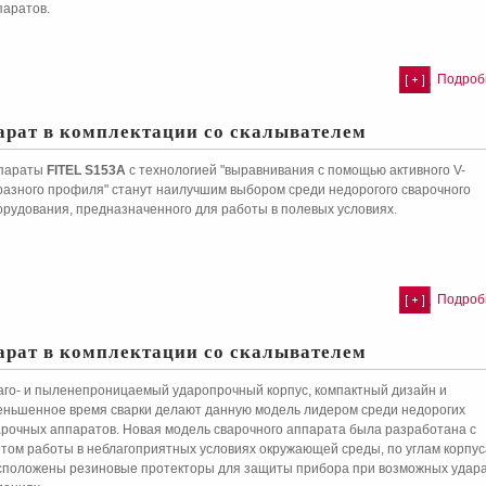
паратов.
Подробн
арат в комплектации со скалывателем
параты
FITEL S153A
с технологией "выравнивания с помощью активного V-
разного профиля" станут наилучшим выбором среди недорогого сварочного
орудования, предназначенного для работы в полевых условиях.
Подробн
арат в комплектации со скалывателем
аго- и пыленепроницаемый ударопрочный корпус, компактный дизайн и
еньшенное время сварки делают данную модель лидером среди недорогих
арочных аппаратов. Новая модель сварочного аппарата была разработана с
етом работы в неблагоприятных условиях окружающей среды, по углам корпус
сположены резиновые протекторы для защиты прибора при возможных удара