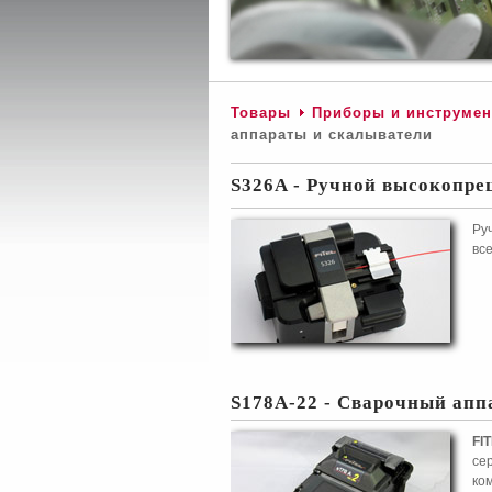
Товары
Приборы и инструмен
аппараты и скалыватели
S326A - Ручной высокопр
Ру
вс
S178A-22 - Сварочный апп
FI
сер
ко