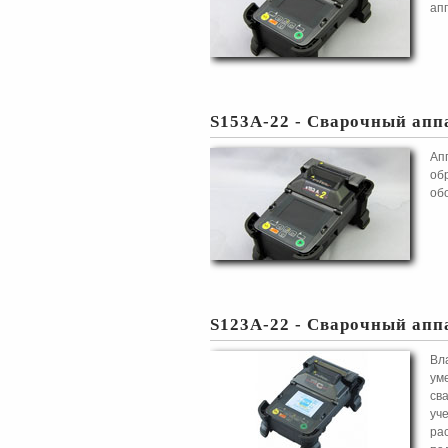
ап
S153A-22 - Сварочный апп
Ап
об
об
S123A-22 - Сварочный апп
Вл
ум
св
уч
ра