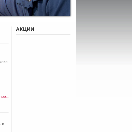
АКЦИИ
ания
ее...
ь и