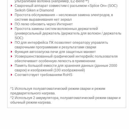
ультрагибкие волокна (например, EZ-Bend™)
Сварочный аппарат совместим с разъемом «Splice On» (SOC)
Seikoh Giken и Diamond
Простота обслуживания – несложная замена электродов, в
системе выравнивания нет зеркал
ПО легко обновить через Интернет
Простота замены систем волоконных держателей
(универсальный держатель /держатель для волокон / держатель
SOC)
ПО для интерфейса ПК позволяет оператору управлять
сварочными программами и результатами сварки
Функция автозапуска печи для защитных манжет
Усовершенствованный графический интерфейс пользователя
обеспечивает особенную легкость в применении
Память большой емкости для хранения данных (данные 2000
сварок) и изображений (100 изображений)
Соответствует требованиям RoHS
*1 Используя полуавтоматический режим сварки и режим
предварительного нагрева.
*2 Используя 2 аккумулятора, полуавтоматический режим сварки и
обычный режим нагрева.