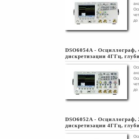
ан
Ос
чет
до 
DSO6054A - Осциллограф, 
дискретизации 4ГГц, глу
Ос
ан
Ос
чет
до 
DSO6052A - Осциллограф, 
дискретизации 4ГГц, глу
Ос