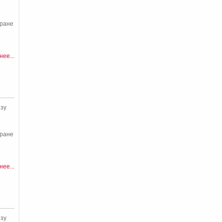
кране
ее...
зу
кране
ее...
зу