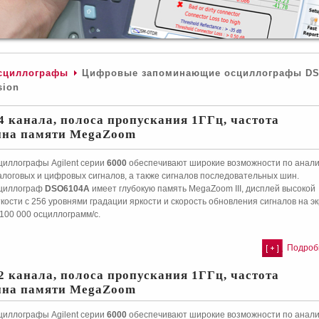
сциллографы
Цифровые запоминающие осциллографы D
sion
4 канала, полоса пропускания 1ГГц, частота
бина памяти MegaZoom
циллографы Agilent серии
6000
обеспечивают широкие возможности по анали
алоговых и цифровых сигналов, а также сигналов последовательных шин.
циллограф
DSO6104A
имеет глубокую память MegaZoom III, дисплей высокой
кости с 256 уровнями градации яркости и скорость обновления сигналов на э
100 000 осциллограмм/с.
Подробн
2 канала, полоса пропускания 1ГГц, частота
бина памяти MegaZoom
циллографы Agilent серии
6000
обеспечивают широкие возможности по анали