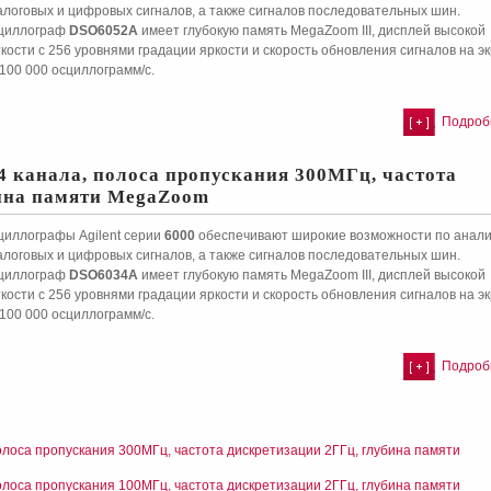
алоговых и цифровых сигналов, а также сигналов последовательных шин.
циллограф
DSO6052A
имеет глубокую память MegaZoom III, дисплей высокой
кости с 256 уровнями градации яркости и скорость обновления сигналов на э
100 000 осциллограмм/с.
Подробн
4 канала, полоса пропускания 300МГц, частота
бина памяти MegaZoom
циллографы Agilent серии
6000
обеспечивают широкие возможности по анали
алоговых и цифровых сигналов, а также сигналов последовательных шин.
циллограф
DSO6034A
имеет глубокую память MegaZoom III, дисплей высокой
кости с 256 уровнями градации яркости и скорость обновления сигналов на э
100 000 осциллограмм/с.
Подробн
олоса пропускания 300МГц, частота дискретизации 2ГГц, глубина памяти
олоса пропускания 100МГц, частота дискретизации 2ГГц, глубина памяти