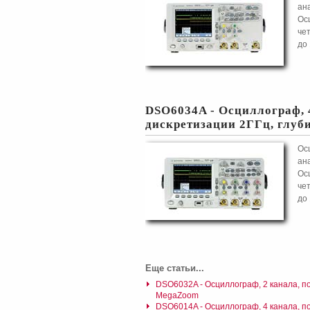
ан
Ос
чет
до 
DSO6034A - Осциллограф, 
дискретизации 2ГГц, глу
Ос
ан
Ос
чет
до 
Еще статьи...
DSO6032A - Осциллограф, 2 канала, п
MegaZoom
DSO6014A - Осциллограф, 4 канала, п