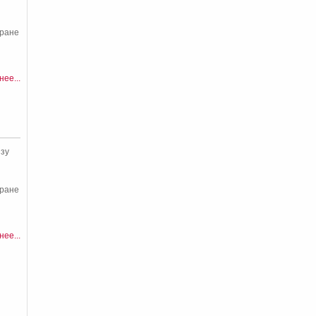
кране
ее...
зу
кране
ее...