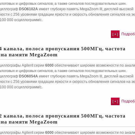
алоговых и цифровых сигналов, а также сигналов последовательных шин.
циллограф
DSO6102A
имеет глубокую память MegaZoom III, дисплей высокой
кости с 256 уровнями градации яркости и скорость обновления сигналов на э
100 000 осциллограмм/с.
Подробн
4 канала, полоса пропускания 500МГц, частота
бина памяти MegaZoom
циллографы Agilent серии
6000
обеспечивают широкие возможности по анали
алоговых и цифровых сигналов, а также сигналов последовательных шин.
циллограф
DSO6054A
имеет глубокую память MegaZoom III, дисплей высокой
кости с 256 уровнями градации яркости и скорость обновления сигналов на э
100 000 осциллограмм/с.
Подробн
2 канала, полоса пропускания 500МГц, частота
бина памяти MegaZoom
циллографы Agilent серии
6000
обеспечивают широкие возможности по анали