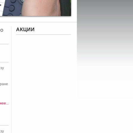
АКЦИИ
SO
зу
кране
ее...
зу