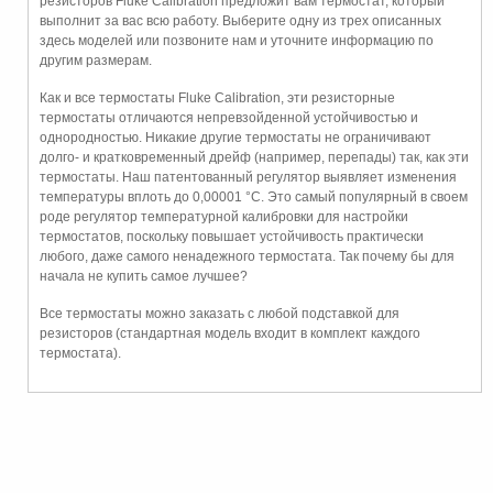
резисторов Fluke Calibration предложит вам термостат, который
выполнит за вас всю работу. Выберите одну из трех описанных
здесь моделей или позвоните нам и уточните информацию по
другим размерам.
Как и все термостаты Fluke Calibration, эти резисторные
термостаты отличаются непревзойденной устойчивостью и
однородностью. Никакие другие термостаты не ограничивают
долго- и кратковременный дрейф (например, перепады) так, как эти
термостаты. Наш патентованный регулятор выявляет изменения
температуры вплоть до 0,00001 °C. Это самый популярный в своем
роде регулятор температурной калибровки для настройки
термостатов, поскольку повышает устойчивость практически
любого, даже самого ненадежного термостата. Так почему бы для
начала не купить самое лучшее?
Все термостаты можно заказать с любой подставкой для
резисторов (стандартная модель входит в комплект каждого
термостата).