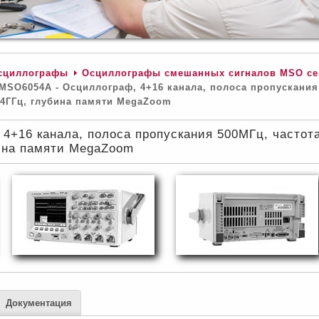
сциллографы
Осциллографы смешанных сигналов MSO се
MSO6054A - Осциллограф, 4+16 канала, полоса пропускания
 4ГГц, глубина памяти MegaZoom
4+16 канала, полоса пропускания 500МГц, частот
ина памяти MegaZoom
Документация