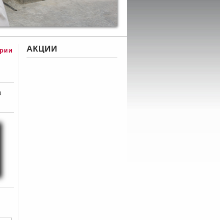
АКЦИИ
рии
а