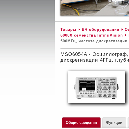
Товары
ВЧ оборудование
О
6000Х семейства InfiniiVision
500МГц, частота дискретизации
MSO6054A - Осциллограф, 
дискретизации 4ГГц, глуб
Общие сведения
Функции