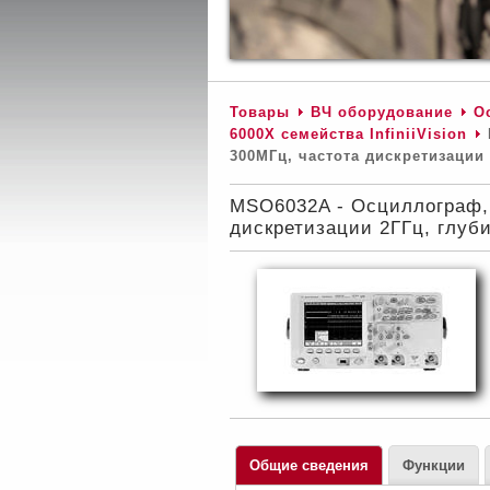
Товары
ВЧ оборудование
О
6000Х семейства InfiniiVision
300МГц, частота дискретизации
MSO6032A - Осциллограф, 
дискретизации 2ГГц, глуб
Общие сведения
Функции