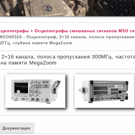
сциллографы
Осциллографы смешанных сигналов MSO се
MSO6032A - Осциллограф, 2+16 канала, полоса пропускания
 2ГГц, глубина памяти MegaZoom
2+16 канала, полоса пропускания 300МГц, частот
ина памяти MegaZoom
Документация