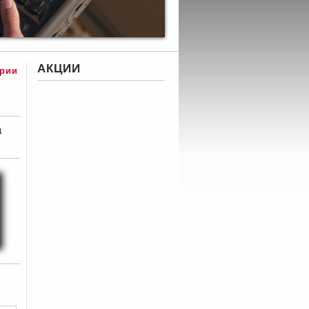
АКЦИИ
рии
а