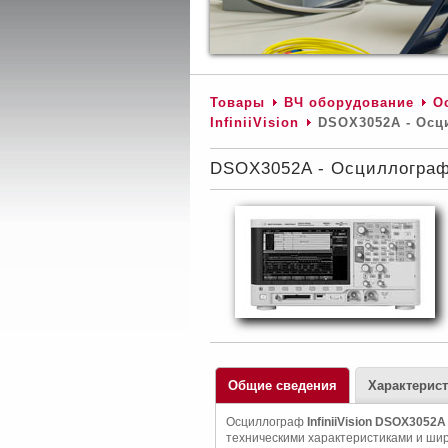
Товары
ВЧ оборудование
О
InfiniiVision
DSOX3052A - Осци
DSOX3052A - Осциллограф,
Общие сведения
Характерис
Осциллограф
InfiniiVision DSOX3052A
техническими характеристиками и ши