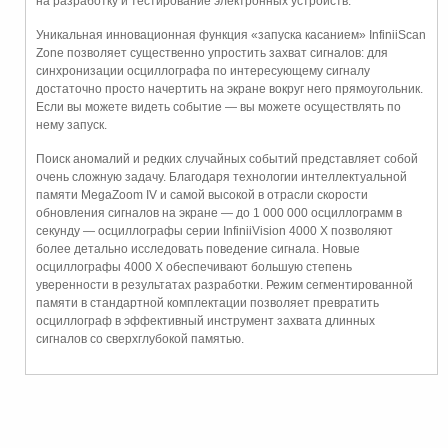
на разработку и тестирование электронных устройств.
Уникальная инновационная функция «запуска касанием» InfiniiScan
Zone позволяет существенно упростить захват сигналов: для
синхронизации осциллографа по интересующему сигналу
достаточно просто начертить на экране вокруг него прямоугольник.
Если вы можете видеть событие — вы можете осуществлять по
нему запуск.
Поиск аномалий и редких случайных событий представляет собой
очень сложную задачу. Благодаря технологии интеллектуальной
памяти MegaZoom IV и самой высокой в отрасли скорости
обновления сигналов на экране — до 1 000 000 осциллограмм в
секунду — осциллографы серии InfiniiVision 4000 X позволяют
более детально исследовать поведение сигнала. Новые
осциллографы 4000 X обеспечивают большую степень
уверенности в результатах разработки. Режим сегментированной
памяти в стандартной комплектации позволяет превратить
осциллограф в эффективный инструмент захвата длинных
сигналов со сверхглубокой памятью.