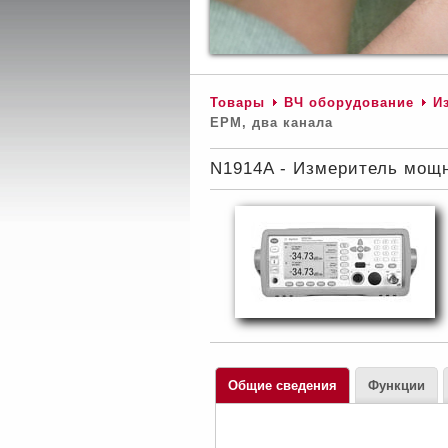
Товары
ВЧ оборудование
И
EPM, два канала
N1914A - Измеритель мощн
Общие сведения
Функции