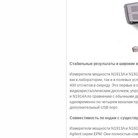
Стабильные результаты и широкие 
Измерители мощности N1913A и N191
как в лаборатории, так и в полевых 
400 отсчетов в секунду. Это первые 
жидкокристаллическим дисплеем, уп
и N1914A по сравнению с обычными д
одновременно по четырем каналам пр
дополнительный USB порт.
Совместимость по кодам с сущест
Измерители мощности N1913A и N191
Agilent серии EPM. Они полностью со