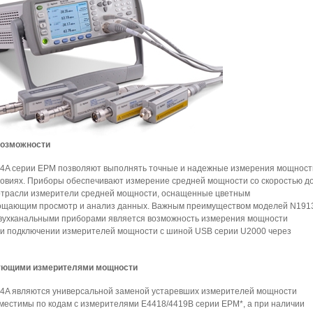
возможности
4A серии EPM позволяют выполнять точные и надежные измерения мощност
условиях. Приборы обеспечивают измерение средней мощности со скоростью д
в отрасли измерители средней мощности, оснащенные цветным
рощающим просмотр и анализ данных. Важным преимуществом моделей N191
вухканальными приборами является возможность измерения мощности
и подключении измерителей мощности с шиной USB серии U2000 через
вующими измерителями мощности
4A являются универсальной заменой устаревших измерителей мощности
вместимы по кодам с измерителями E4418/4419B серии EPM*, а при наличии