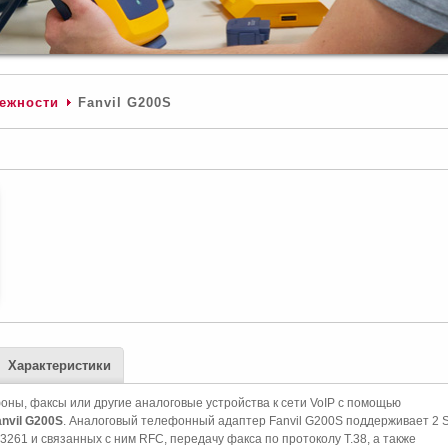
ежности
Fanvil G200S
Характеристики
ы, факсы или другие аналоговые устройства к сети VoIP с помощью
nvil G200S
. Аналоговый телефонный адаптер Fanvil G200S поддерживает 2 S
261 и связанных с ним RFC, передачу факса по протоколу T.38, а также