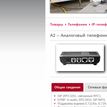
Товары
Телефония
IP-теле
A2 – Аналоговый телефон
Общие сведения
Сетевые фу
SIP (RFC3261, связанные RFC);
DTMF: in audio, RFC2833, SIP INFO;
Поддержка кодеков G.711A/u, G.729,