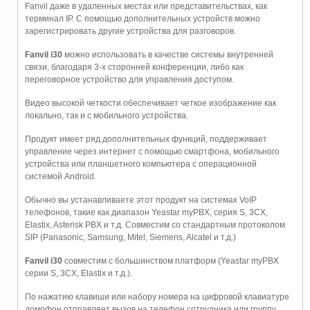
Fanvil даже в удаленных местах или представительствах, как
терминал IP. С помощью дополнительных устройств можно
зарегистрировать другие устройства для разговоров.
Fanvil i30
можно использовать в качестве системы внутренней
связи, благодаря 3-х сторонней конференции, либо как
переговорное устройство для управления доступом.
Видео высокой четкости обеспечивает четкое изображение как
локально, так и с мобильного устройства.
Продукт имеет ряд дополнительных функций, поддерживает
управление через интернет с помощью смартфона, мобильного
устройства или планшетного компьютера с операционной
системой Android.
Обычно вы устанавливаете этот продукт на системах VoIP
телефонов, такие как диапазон Yeastar myPBX, серия S, 3CX,
Elastix, Asterisk PBX и т.д. Совместим со стандартным протоколом
SIP (Panasonic, Samsung, Mitel, Siemens, Alcatel и т.д.)
Fanvil i30
совместим с большинством платформ (Yeastar myPBX
серии S, 3CX, Elastix и т.д.).
По нажатию клавиши или набору номера на цифровой клавиатуре
домофон отправляет вызов на телефон сотрудника или группу