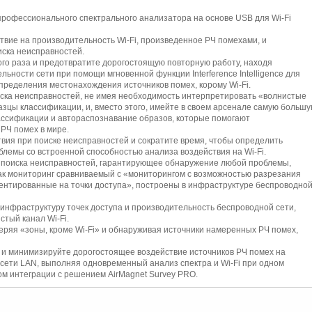
профессионального спектрального анализатора на основе USB для Wi-Fi
вие на производительность Wi-Fi, произведенное РЧ помехами, и
ска неисправностей.
ого раза и предотвратите дорогостоящую повторную работу, находя
ьности сети при помощи мгновенной функции Interference Intelligence для
пределения местонахождения источников помех, корому Wi-Fi.
ска неисправностей, не имея необходимость интерпретировать «волнистые
зцы классификации, и, вместо этого, имейте в своем арсенале самую больш
ссификации и автораспознавание образов, которые помогают
РЧ помех в мире.
вия при поиске неисправностей и сократите время, чтобы определить
лемы со встроенной способностью анализа воздействия на Wi-Fi.
поиска неисправностей, гарантирующее обнаружение любой проблемы,
как мониторинг сравниваемый с «мониторингом с возможностью разрезания
ентированные на точки доступа», построены в инфраструктуре беспроводно
инфраструктуру точек доступа и производительность беспроводной сети,
тый канал Wi-Fi.
веряя «зоны, кроме Wi-Fi» и обнаруживая источники намеренных РЧ помех,
 и минимизируйте дорогостоящее воздействие источников РЧ помех на
сети LAN, выполняя одновременный анализ спектра и Wi-Fi при одном
ом интеграции с решением AirMagnet Survey PRO.