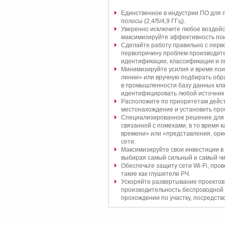
Единственное в индустрии ПО для 
полосы (2,4/5/4,9 ГГц).
Уверенно исключите любое воздейст
максимизируйте эффективность пои
Сделайте работу правильно с перв
первопричину проблем производител
идентификации, классификации и о
Минимизируйте усилия и время пои
линии» или вручную подбирать обра
в промышленности базу данных кла
идентифицировать любой источник 
Расположите по приоритетам дейст
местонахождение и установить проб
Специализированное решение для 
связанной с помехами, в то время 
времени» или «представления, ори
сети.
Максимизируйте свои инвестиции в 
выбирая самый сильный и самый чис
Обеспечьте защиту сети Wi-Fi, про
такие как глушители РЧ.
Ускоряйте развертывание проектов
производительность беспроводной 
прохождении по участку, посредств