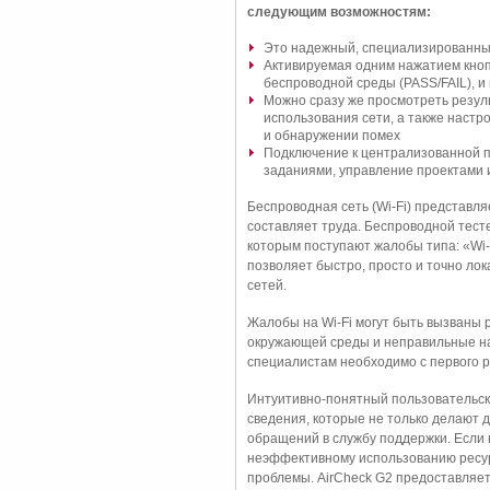
следующим возможностям:
Это надежный, специализированный 
Активируемая одним нажатием кноп
беспроводной среды (PASS/FAIL), 
Можно сразу же просмотреть резуль
использования сети, а также настр
и обнаружении помех
Подключение к централизованной пл
заданиями, управление проектами 
Беспроводная сеть (Wi-Fi) представл
составляет труда. Беспроводной тест
которым поступают жалобы типа: «Wi-
позволяет быстро, просто и точно ло
сетей.
Жалобы на Wi-Fi могут быть вызваны 
окружающей среды и неправильные нас
специалистам необходимо с первого р
Интуитивно-понятный пользовательск
сведения, которые не только делают 
обращений в службу поддержки. Если н
неэффективному использованию ресур
проблемы. AirCheck G2 предоставляе