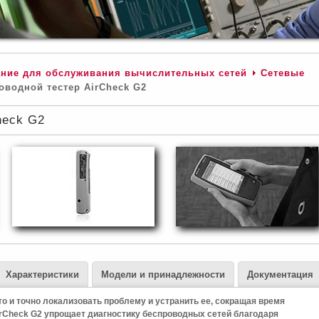
ние для обслуживания вычислительных сетей
Сетевые
водной тестер AirCheck G2
heck G2
Характеристики
Модели и принадлежности
Документация
то и точно локализовать проблему и устранить ее, сокращая время
irCheck G2 упрощает диагностику беспроводных сетей благодаря