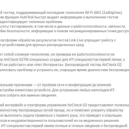
тестер, поддерживающий последние технологии Wi-Fi (802.11a/b/g/n/ac)
ки функция AutoTest быстро выдает информацию о выполнении тестов
и идентифицирует типичные проблемы
таты тестирования, в том числе и данные о работоспособности, связности,
ойки безопасности, информацию о поиске несанкционированных точек доступ
атформе обработки результатов тестов Link-Live упрощает работу с
и устройствами для крупных распределенных сред
яет собой сложную технологию, но проверка ее работоспособности не
ер AirCheck G2TM специально создан для ИТ-специалистов первой линии, к
Fi не работает» или «Нет Интернета». Беспроводной тестер AirCheck G2
кализовать проблему и устранить ее, сокращая время диагностики беспровод
разными причинами — от проблем сети и конфигурации до влияния
тройки клиентских устройств. Для устранения любых неполадок ИТ-
аза собрать все важные сведения.
ий интерфейс и платформа управления AirCheck G2 предоставляют полезны
диагностику беспроводных сетей проще, но и помогают ускорить обработку
е выполнить задачу правильно с первого раза, это приведет к эскалации,
сов и неудовлетворенности пользователей из-за медленного решения
т ИТ-специалистам первой линии полные и точные сведения о беспроводной