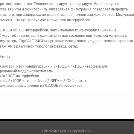
ратного комплекса. Решение агрегирует, реплицирует, балансирует и
ства защиты и мониторинга. Аппаратная фильтрация позволяет выделить
нужного, при задержках не выше 6 мс. при полной загрузке портов. Модульна
ьзовать только требуемое количество интерфейсов.
х10GE и 4х1GE интерфейсов, максимальная конфигурация - 24х10GE.
 могут объединяться в единый стэк для создания виртуальной матрицы с
ммутаторы GigaVUE-2404 могут также использоваться для агрегации трафика 
 G-TAP в различной топологии (звезда, сеть).
amily:
казоустойчивой конфигурации и 8х10GE + 4х1GE интерфейсами
ированный модуль-ответвитель
а 8х10GE интерфейсов
 на 8х10GE интерфейсов (5 SFP+ и 3 CX4 порта)
акетами и расширения на 6х10GE интерфейсов
Link Master Asia © Copyright 2026