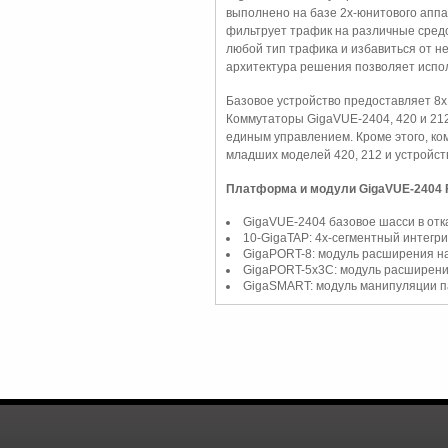
выполнено на базе 2х-юнитового аппа
фильтрует трафик на различные сред
любой тип трафика и избавиться от не
архитектура решения позволяет испол
Базовое устройство предоставляет 8
Коммутаторы GigaVUE-2404, 420 и 212
единым управлением. Кроме этого, ко
младших моделей 420, 212 и устройств
Платформа и модули GigaVUE-2404 F
GigaVUE-2404 базовое шасси в от
10-GigaTAP: 4х-сегментный интегр
GigaPORT-8: модуль расширения н
GigaPORT-5х3C: модуль расширения
GigaSMART: модуль манипуляции п