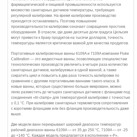
фармацевтической и пищевой промышленности используется
множество санитарных датчиков температуры, требующих
регулярной калибровки. На время калибровки производство
приходится останавливать. Поэтому повышение
производительности калибровки означает сокращение простоев
оборудования. В отрасли, где даже десятые доли градуса Цельсия
могут привести к браку продуктов на тысячи долларов, точность
температуры является критически важной для качества продуктов.
Портативные калибровочные ванны 6109A и 7109A компании Fluke
Calibration — это жидкостные ванны, позволяющие специалистам
технологических производств увеличить в четыре раза количество
санитарных датчиков, калибруемых в одной ванной, а также
сократить цикл и повысить в два раза точность калибровки по
сравнению с другими портативными ваннами такого класса. В
новые ванны, которые существенно больше микрованн, можно
легко разместить до четырех санитарных датчиков с фланцами под
соединения «tri-clamp» для температурной калибровки с точностью
± 0,1 °C. При калибровке санитарных термометров сопротивления
с короткими фланцами или без фланцев производительность даже
выше.
Две модели ванн перекрывают широкий диапазон температур:
рабочий диапазон ванны 6109A — от 35 до 250 °C, 7109A — от -25
до +140 °C. Каждая модель предлагается в исполнении «-P»,