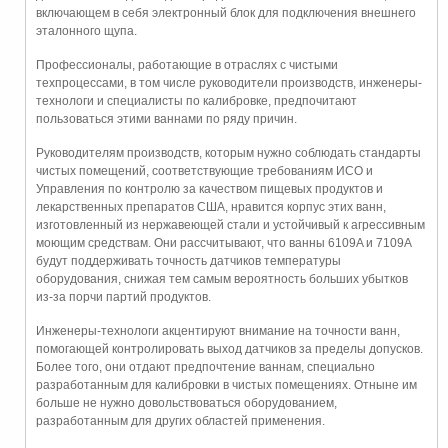
включающем в себя электронный блок для подключения внешнего
эталонного щупа.
Профессионалы, работающие в отраслях с чистыми
техпроцессами, в том числе руководители производств, инженеры-
технологи и специалисты по калибровке, предпочитают
пользоваться этими ваннами по ряду причин.
Руководителям производств, которым нужно соблюдать стандарты
чистых помещений, соответствующие требованиям ИСО и
Управления по контролю за качеством пищевых продуктов и
лекарственных препаратов США, нравится корпус этих ванн,
изготовленный из нержавеющей стали и устойчивый к агрессивным
моющим средствам. Они рассчитывают, что ванны 6109A и 7109A
будут поддерживать точность датчиков температуры
оборудования, снижая тем самым вероятность больших убытков
из-за порчи партий продуктов.
Инженеры-технологи акцентируют внимание на точности ванн,
помогающей контролировать выход датчиков за пределы допусков.
Более того, они отдают предпочтение ваннам, специально
разработанным для калибровки в чистых помещениях. Отныне им
больше не нужно довольствоваться оборудованием,
разработанным для других областей применения.