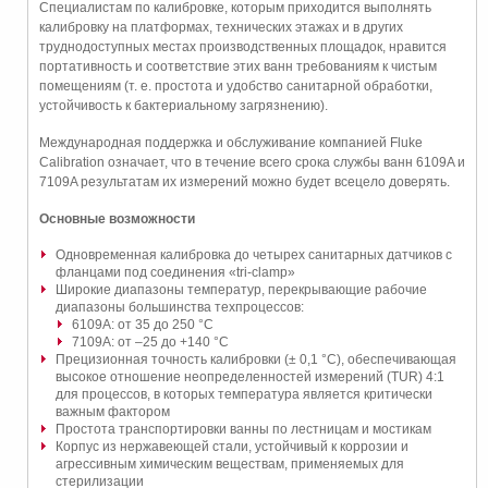
Специалистам по калибровке, которым приходится выполнять
калибровку на платформах, технических этажах и в других
труднодоступных местах производственных площадок, нравится
портативность и соответствие этих ванн требованиям к чистым
помещениям (т. е. простота и удобство санитарной обработки,
устойчивость к бактериальному загрязнению).
Международная поддержка и обслуживание компанией Fluke
Calibration означает, что в течение всего срока службы ванн 6109A и
7109A результатам их измерений можно будет всецело доверять.
Основные возможности
Одновременная калибровка до четырех санитарных датчиков с
фланцами под соединения «tri-clamp»
Широкие диапазоны температур, перекрывающие рабочие
диапазоны большинства техпроцессов:
6109A: от 35 до 250 °C
7109A: от –25 до +140 °C
Прецизионная точность калибровки (± 0,1 °C), обеспечивающая
высокое отношение неопределенностей измерений (TUR) 4:1
для процессов, в которых температура является критически
важным фактором
Простота транспортировки ванны по лестницам и мостикам
Корпус из нержавеющей стали, устойчивый к коррозии и
агрессивным химическим веществам, применяемых для
стерилизации