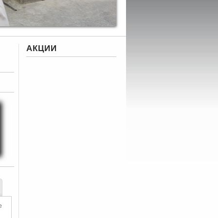
АКЦИИ
e
и