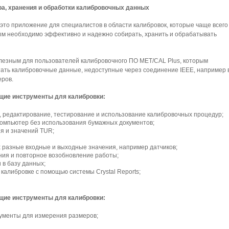
а, хранения и обработки калибровочных данных
то приложение для специалистов в области калибровок, которые чаще всего
ым необходимо эффективно и надежно собирать, хранить и обрабатывать
лезным для пользователей калибровочного ПО MET/CAL Plus, которым
ать калибровочные данные, недоступные через соединение IEEE, например 
еров.
щие инструменты для калибровки:
, редактирование, тестирование и использование калибровочных процедур;
компьютер без использования бумажных документов;
я и значений TUR;
 разные входные и выходные значения, например датчиков;
ния и повторное возобновление работы;
 в базу данных;
калибровке с помощью системы Crystal Reports;
щие инструменты для калибровки:
ументы для измерения размеров;