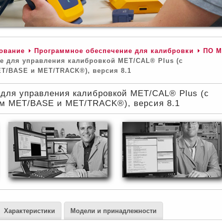
ование
Программное обеспечение для калибровки
ПО M
 для управления калибровкой MET/CAL® Plus (с
T/BASE и MET/TRACK®), версия 8.1
для управления калибровкой MET/CAL® Plus (с
м MET/BASE и MET/TRACK®), версия 8.1
Характеристики
Модели и принадлежности