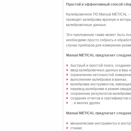
Простой и эффективный способ сбор
Калибровочное ПО Manual MET/CAL – э
проводят калибровку вручную и котор
калибровочные данные.
Это приложение также может быть по
необходимо просто собрать и обработ
случае приборов для измерения разм
Manual MET/CAL предлагает следую
быстрый и простой поиск, создание
ввод калибровочных данных в ваш 
ограничение неточностей измерени
выполнение калибровок в ваннах;
калибровка инструментов, имеющих
перевод калибровки в режим ожида
сохранение результатов калибровки
создание отчетов и сертификатов о 
…и многих других.
Manual MET/CAL предлагает следую
механические инструменты и инстр
станки;