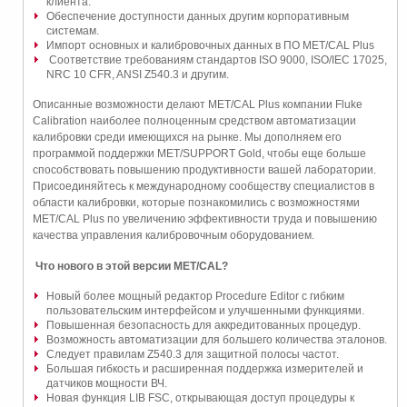
клиента.
Обеспечение доступности данных другим корпоративным
системам.
Импорт основных и калибровочных данных в ПО MET/CAL Plus
Соответствие требованиям стандартов ISO 9000, ISO/IEC 17025,
NRC 10 CFR, ANSI Z540.3 и другим.
Описанные возможности делают MET/CAL Plus компании Fluke
Calibration наиболее полноценным средством автоматизации
калибровки среди имеющихся на рынке. Мы дополняем его
программой поддержки MET/SUPPORT Gold, чтобы еще больше
способствовать повышению продуктивности вашей лаборатории.
Присоединяйтесь к международному сообществу специалистов в
области калибровки, которые познакомились с возможностями
MET/CAL Plus по увеличению эффективности труда и повышению
качества управления калибровочным оборудованием.
Что нового в этой версии MET/CAL?
Новый более мощный редактор Procedure Editor с гибким
пользовательским интерфейсом и улучшенными функциями.
Повышенная безопасность для аккредитованных процедур.
Возможность автоматизации для большего количества эталонов.
Следует правилам Z540.3 для защитной полосы частот.
Большая гибкость и расширенная поддержка измерителей и
датчиков мощности ВЧ.
Новая функция LIB FSC, открывающая доступ процедуры к