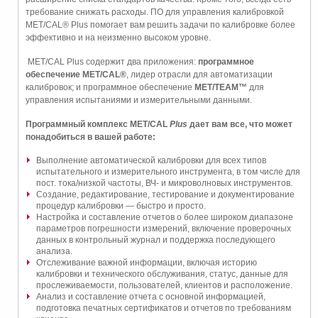
требование снижать расходы. ПО для управления калибровкой
MET/CAL® Plus помогает вам решить задачи по калибровке более
эффективно и на неизменно высоком уровне.
MET/CAL Plus содержит два приложения:
программное
обеспечение MET/CAL®
, лидер отрасли для автоматизации
калибровок; и программное обеспечение
MET/TEAM
™
для
управления испытаниями и измерительными данными.
Программный комплекс MET/CAL
Plus
дает вам все, что может
понадобиться в вашей работе:
Выполнение автоматической калибровки для всех типов
испытательного и измерительного инструмента, в том числе для
пост. тока/низкой частоты, ВЧ- и микроволновых инструментов.
Создание, редактирование, тестирование и документирование
процедур калибровки — быстро и просто.
Настройка и составление отчетов о более широком диапазоне
параметров погрешности измерений, включение проверочных
данных в контрольный журнал и поддержка последующего
анализа.
Отслеживание важной информации, включая историю
калибровки и технического обслуживания, статус, данные для
прослеживаемости, пользователей, клиентов и расположение.
Анализ и составление отчета с основной информацией,
подготовка печатных сертификатов и отчетов по требованиям