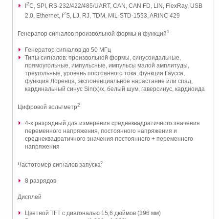
2
I
C, SPI, RS-232/422/485/UART, CAN, CAN FD, LIN, FlexRay, USB
2
2.0, Ethernet, I
S, LJ, RJ, TDM, MIL-STD-1553, ARINC 429
1
Генератор сигналов произвольной формы и функций
Генератор сигналов до 50 МГц
Типы сигналов: произвольной формы, синусоидальные,
прямоугольные, импульсные, импульсы малой амплитуды,
треугольные, уровень постоянного тока, функция Гаусса,
функция Лоренца, экспоненциальное нарастание или спад,
кардинальный синус Sin(x)/x, белый шум, гаверсинус, кардиоида
2
Цифровой вольтметр
4-х разрядный для измерения среднеквадратичного значения
переменного напряжения, постоянного напряжения и
среднеквадратичного значения постоянного + переменного
напряжения
2
Частотомер сигналов запуска
8 разрядов
Дисплей
Цветной TFT с диагональю 15,6 дюймов (396 мм)