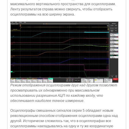
максимального вертикального пространства для осциллограмм.
Ленту результатов справа можно свернуть, чтобы отобразить
осциллограммы на всю ширину экрана.
Режим отображения осциллограмм друг над другом позволяет
просматривать их одновременно при максимальном
использовании разрешения АЦП по каждому входу, что
обеспечивает наиболее точное измерение.
Осциллографы смешанных сигналов серии 5 обладают новым
революционным способом отображения осциллограмм одна над
другой. Исторически сложилось так, что в осциллографах все
осциллограммы накладывались на одну и ту же координатную