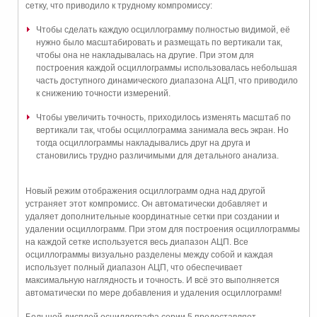
сетку, что приводило к трудному компромиссу:
Чтобы сделать каждую осциллограмму полностью видимой, её
нужно было масштабировать и размещать по вертикали так,
чтобы она не накладывалась на другие. При этом для
построения каждой осциллограммы использовалась небольшая
часть доступного динамического диапазона АЦП, что приводило
к снижению точности измерений.
Чтобы увеличить точность, приходилось изменять масштаб по
вертикали так, чтобы осциллограмма занимала весь экран. Но
тогда осциллограммы накладывались друг на друга и
становились трудно различимыми для детального анализа.
Новый режим отображения осциллограмм одна над другой
устраняет этот компромисс. Он автоматически добавляет и
удаляет дополнительные координатные сетки при создании и
удалении осциллограмм. При этом для построения осциллограммы
на каждой сетке используется весь диапазон АЦП. Все
осциллограммы визуально разделены между собой и каждая
использует полный диапазон АЦП, что обеспечивает
максимальную наглядность и точность. И всё это выполняется
автоматически по мере добавления и удаления осциллограмм!
Большой дисплей осциллографа серии 5 предоставляет