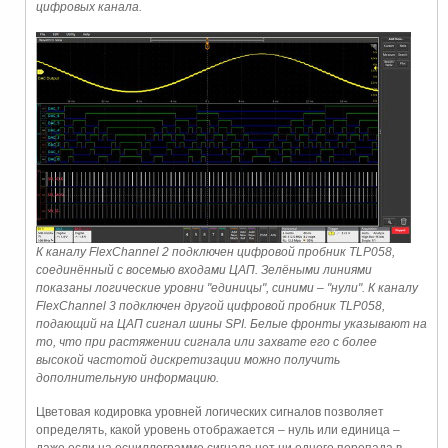
цифровых канала.
К каналу FlexChannel 2 подключен цифровой пробник TLP058,
соединённый с восемью входами ЦАП. Зелёными линиями
показаны логические уровни "единицы", синими – "нули". К каналу
FlexChannel 3 подключен другой цифровой пробник TLP058,
подающий на ЦАП сигнал шины SPI. Белые фронты указывают на
то, что при растяжении сигнала или захвате его с более
высокой частотой дискретизации можно получить
дополнительную информацию.
Цветовая кодировка уровней логических сигналов позволяет
определять, какой уровень отображается – нуль или единица –