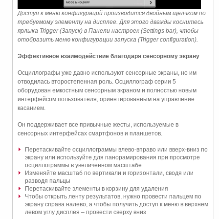
Доступ к меню конфигураций производится двойным щелчком по
требуемому элементу на дисплее. Для этого дважды коснитесь
ярлыка Trigger (Запуск) в Панели настроек (Settings bar), чтобы
отобразить меню конфигурации запуска (Trigger configuration).
Эффективное взаимодействие благодаря сенсорному экрану
Осциллографы уже давно используют сенсорные экраны, но им
отводилась второстепенная роль. Осциллограф серии 5
оборудован емкостным сенсорным экраном и полностью новым
интерфейсом пользователя, ориентированным на управление
касанием.
Он поддерживает все привычные жесты, используемые в
сенсорных интерфейсах смартфонов и планшетов.
Перетаскивайте осциллограммы влево-вправо или вверх-вниз по
экрану или используйте для панорамирования при просмотре
осциллограммы в увеличенном масштабе
Изменяйте масштаб по вертикали и горизонтали, сводя или
разводя пальцы
Перетаскивайте элементы в корзину для удаления
Чтобы открыть ленту результатов, нужно провести пальцем по
экрану справа налево, а чтобы получить доступ к меню в верхнем
левом углу дисплея – провести сверху вниз