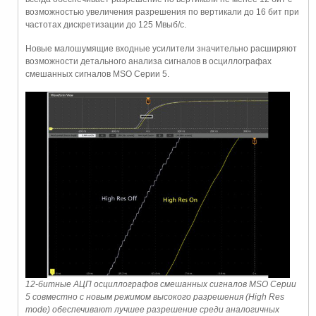
возможностью увеличения разрешения по вертикали до 16 бит при
частотах дискретизации до 125 Мвыб/с.
Новые малошумящие входные усилители значительно расширяют
возможности детального анализа сигналов в осциллографах
смешанных сигналов MSO Серии 5.
12-битные АЦП осциллографов смешанных сигналов MSO Серии
5 совместно с новым режимом высокого разрешения (High Res
mode) обеспечивают лучшее разрешение среди аналогичных