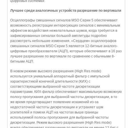
цифровых системах.
Лучшее среди аналогичных устройств разрешение по вертикали
Осциллографы смешанных сигналов MSO Серии 5 обеспечивают
возможность регистрации интересующих сигналов с минимальным
эффектом воздействия нежелательных шумов, когда требуется в
зафиксированных сигналах большой амплитуды подробно
рассмотреть небольшие изменения. «Сердцем» осциллографов
смешанных сигналов MSO Серии 5 являются 12-битные аналого-
цифровые преобразователи (АЦП), которые обеспечивают в 16 раз
лучшее разрешение по вертикали по сравнению с обычными 8-
битными АЦП.
В новом режиме высокого разрешения (High Res mode)
используется уникальный аппаратный фильтр с импульсной
характеристикой конечной длительности (КИХ) с
соответствующими выбранной частоте дискретизации
параметрами. КИХ-фильтр обеспечивает максимальную возможную
полосу пропускания для выбранной частоты дискретизации, в то
же время предотвращает появление искажений из-за
недостаточной частоты дискретизации и устраняет шум
усилителей и помехи АЦП на частотах выше границы
используемой полосы пропускания для выбранной частоты
дискретизации. Режим высокого разрешения (High Res mode)
всегда обеспечивает разрешение по вертикали не менее 12 бит с