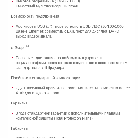
Высокое разрешение (1 920 x 1 080)
Емкостный мультисенсорный экран
Возможности подключения
Хост-порты USB (x7) , порт устройств USB, ЛВС (10/100/1000
Base-T Ethernet; совместим с LXI), порт для дисплея, DVI-D,
выход видеосигнала
®3
e*Scope
Позволяет дистанционно наблюдать и управлять
осциллографами через сетевое соединение с использованием
стандартного веб браузера
Пробники в стандартной комплектации
Один пассивный пробник напряжения 10 МОм с емкостью менее
4 пФ для каждого канала
Гарантия
3 года стандартной гарантии с дополнительными планами
комплексной защиты (Total Protection Plans)
Габариты