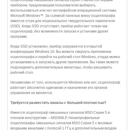
прибором, предлагающим пользователю выбирать,
воспользоваться или нет интерфейсом операционной системы
Microsoft Windows™. За съёмной панелью внизу осциллографа
имеется отсек для опционального твердотельного накопителя
(SSD). Когда SSD отсутствует, прибор работает только как
осциллограф, без возможности запуска и установки других
программ.
Когда SSD установлен, прибор загружается в открытой
конфигурации Windows 10. Вы можете свернуть приложение
осциллографа и перейти на рабочий стол Windows, откуда можно
устанавливать и запускать другие приложения. Вы также можете
подсоединить дополнительные мониторы, чтобы расширить
рабочий стол.
Независимо от того, используется Windows или нет, осциллограф
работает абсолютно одинаково и назначение его органов
управления не меняется.
Требуется разместить каналы с большей плотностью?
Имеется осциллограф смешанных сигналов MSO Серии 5 в
плоском конструктиве —MSO58LP. Низкопрофильные
осциллографы смешанных сигналов MSO Серии 5 с восемью
входными каналами с полосой 1 ГГц и дополнительным входом