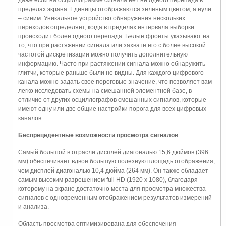
даже если на осциллограмме сигнала нет ни одного перепада в
пределах экрана. Единицы отображаются зелёным цветом, а нули
– синим. Уникальное устройство обнаружения нескольких
переходов определяет, когда в пределах интервала выборки
происходит более одного перепада. Белые фронты указывают на
то, что при растяжении сигнала или захвате его с более высокой
частотой дискретизации можно получить дополнительную
информацию. Часто при растяжении сигнала можно обнаружить
глитчи, которые раньше были не видны. Для каждого цифрового
канала можно задать свое пороговые значение, что позволяет вам
легко исследовать схемы на смешанной элементной базе, в
отличие от других осциллографов смешанных сигналов, которые
имеют одну или две общие настройки порога для всех цифровых
каналов.
Беспрецедентные возможности просмотра сигналов
Самый большой в отрасли дисплей диагональю 15,6 дюймов (396
мм) обеспечивает вдвое большую полезную площадь отображения,
чем дисплей диагональю 10,4 дюйма (264 мм). Он также обладает
самым высоким разрешением full HD (1920 x 1080), благодаря
которому на экране достаточно места для просмотра множества
сигналов с одновременным отображением результатов измерений
и анализа.
Область просмотра оптимизирована для обеспечения