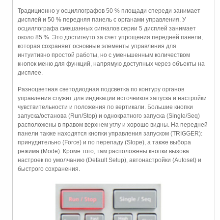
Традиционно у осциллографов 50 % площади спереди занимает
дисплей и 50 % передняя панель с органами управления. У
осциллографа смешанных сигналов серии 5 дисплей занимает
около 85 %. Это достигнуто за счет упрощения передней панели,
которая сохраняет основные элементы управления для
интуитивно простой работы, но с уменьшенным количеством
кнопок меню для функций, напрямую доступных через объекты на
дисплее.
Разноцветная светодиодная подсветка по контуру органов
управления служит для индикации источников запуска и настройки
чувствительности и положения по вертикали. Большие кнопки
запуска/останова (Run/Stop) и однократного запуска (Single/Seq)
расположены в правом верхнем углу и хорошо видны. На передней
панели также находятся кнопки управления запуском (TRIGGER):
принудительно (Force) и по перепаду (Slope), а также выбора
режима (Mode). Кроме того, там расположены кнопки вызова
настроек по умолчанию (Default Setup), автонастройки (Autoset) и
быстрого сохранения.