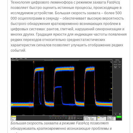
Технология цифрового люминофора с режимом захвата FastAcq
позволяет быстро оценить истинные процессы, происходящие в
исследуемом устройстве. Большая скорость захвата – более 500
000 осциллограмм в секунду – обеспечивает высокую вероятность
быстрого обнаружения кратковременно возникающих проблем в
цифровых системах: рантов, глитчей, нарушений синхронизации и
многих других. Градация яркости для индикации частоты появления
редких переходов относительно среднестатистических
характеристик сигналов позволяет улучшить отображение редких
событий.
Большая скорость захвата в режиме FastAcq позволяет
обнаруживать кратковременно возникающие проблемы в