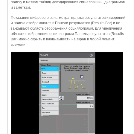
поиску и меткам таблиц декодирования сигналов шин, диаграммам
и заметкам.
Показания цифрового вольтметра, ярлыки результатов измерений
и поиска отображаются в Панели результатов (Results Bar) и не
закрывают область отображения осциллограмм. Для увеличения
области отображения осциллограмм Панель результатов (Results
Bar) можно скрыть и вновь вывести на экран в любой момент
времени.