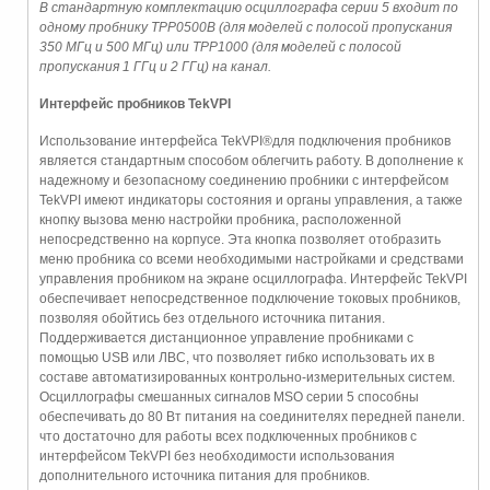
В стандартную комплектацию осциллографа серии 5 входит по
одному пробнику TPP0500B (для моделей с полосой пропускания
350 МГц и 500 МГц) или TPP1000 (для моделей с полосой
пропускания 1 ГГц и 2 ГГц) на канал.
Интерфейс пробников TekVPI
Использование интерфейса TekVPI®для подключения пробников
является стандартным способом облегчить работу. В дополнение к
надежному и безопасному соединению пробники с интерфейсом
TekVPI имеют индикаторы состояния и органы управления, а также
кнопку вызова меню настройки пробника, расположенной
непосредственно на корпусе. Эта кнопка позволяет отобразить
меню пробника со всеми необходимыми настройками и средствами
управления пробником на экране осциллографа. Интерфейс TekVPI
обеспечивает непосредственное подключение токовых пробников,
позволяя обойтись без отдельного источника питания.
Поддерживается дистанционное управление пробниками с
помощью USB или ЛВС, что позволяет гибко использовать их в
составе автоматизированных контрольно-измерительных систем.
Осциллографы смешанных сигналов MSO серии 5 способны
обеспечивать до 80 Вт питания на соединителях передней панели.
что достаточно для работы всех подключенных пробников с
интерфейсом TekVPI без необходимости использования
дополнительного источника питания для пробников.