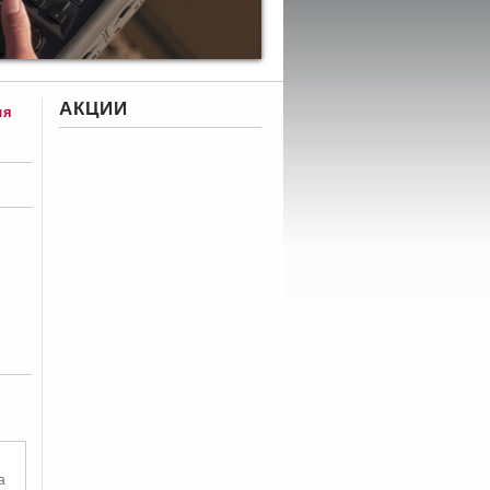
АКЦИИ
ля
а