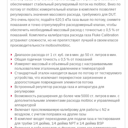
обеспечивает стабильный регулируемый поток на molbloc. Вниз по
потоку от molbloc измерительный клапан в комплекте позволяет
регулировать значения массового расхода, требуемого для DUT.
Это очень просто; подайте 620,5 кПа газа выше по потоку, снимите
показания и точно отрегулируйте расходомерный клапан, чтобы
обеспечить необходимый массовый расход с точностью ± 0,5 % от
показаний. Комплекты калибратора расхода газа Fluke Calibration
устраняют сложности, но не препятствуют лучшей в своем классе
производительности molbox/molbloc.
Диапазон расхода от 1 ст. куб. см в мин. до 50 ст. литров в мин.
Общая годичная точность ± 0,5 % от показаний
Измеряет массовый и объемный расход с настраиваемыми
пользователем эталонным давлением и температурой
Стандартный эталон находится выше по потоку от тестируемого
устройства, что исключает перекрестное загрязнение и
дорогостоящие повреждения элементов потока
Встроенный регулятор расхода газа и аппаратура для
регулировки
Возможность расширения до более чем 5000 ст. литров в мин. с
дополнительными элементами расхода molbloc и управляющей
аппаратурой
Включает прослеживаемую калибровку для работы с N2 и
воздухом, с учетом поправок на другие газы
В комплект входят переходники для подачи газа и тестирования
для трубки 1/4 дюйма, 1/4 дюйма NPT и 1/4 дюйма BSP