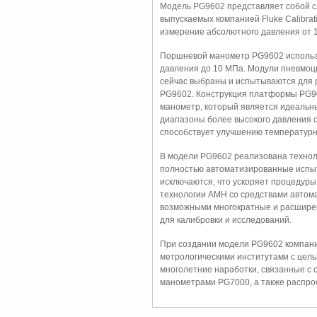
Модель PG9602 представляет собой 
выпускаемых компанией Fluke Calibra
измерение абсолютного давления от 1
Поршневой манометр PG9602 использу
давления до 10 МПа. Модули пневмоц
сейчас выбраны и испытываются для 
PG9602. Конструкция платформы PG90
манометр, который является идеальн
диапазоны более высокого давления 
способствует улучшению температурн
В модели PG9602 реализована технол
полностью автоматизированные испыт
исключаются, что ускоряет процедуры
технологии AMH со средствами автом
возможными многократные и расширен
для калибровки и исследований.
При создании модели PG9602 компания
метрологическими институтами с цел
многолетние наработки, связанные с
манометрами PG7000, а также распрос