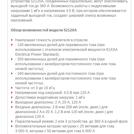
устройства 52120A, соединенных параллельно, могут обеспечивать
выходной ток до 360 А. Возможность работы с индуктивными
нагрузками 1 мГн и напряжение 4,5 В, при котором обеспечивается
заданный выходной ток, создают широкий спектр возможных
приложений.
Обзор возможностей модели 52120A
Наилучшая точность усилителя в отрасли:
- 140 миллионных долей для переменного тока (при
использовании с эталоном электрической мощности 61XXA
Electrical Power Standard);
- 350 миллионных долей для переменного тока (при
использовании с калибратором постоянного тока или тока
низкой частоты);
- 160 миллионных долей для постоянного тока (при
использовании с калибратором постоянного тока или тока
низкой частоты).
Частота: от 0 до 10 кГц
Напряжение под нагрузкой: 4,5 В при 120 А
Допустимая индуктивная нагрузка: 1 мГн
Выходные диапазоны: 2 А, 20 А, 120 А
Входные диапазоны: 2 В или 200 мА (полн. диап.) для
диапазонов 2 A и 20 A; 1,2 В или 120 мА (полн. диап.) для
диапазона 120 A
Параллельный режим: 2 или 3 устройства, до 360 А в одной фазе
Вспомогательные катушки: катушка с 25 витками для тока
3 000 A, катушка с 50 витками для тока 6 000 А