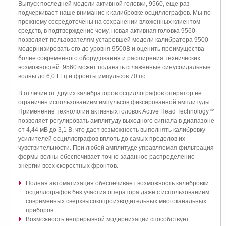
Выпуск последней модели активной головки, 9560, еще раз
подчеркивает наше внимание к калибровке осциллографов. Мы по-
прежнему сосредоточены на сохранении вложенных клиентом
средств, в подтверждение чему, новая активная головка 9560
позволяет пользователям устаревшей модели калибратора 9500
модернизировать его до уровня 9500B и оценить преимущества
более современного оборудования и расширения технических
возможностей. 9560 может подавать сглаженные синусоидальные
волны до 6,0 ГГц и фронты импульсов 70 пс.
В отличие от других калибраторов осциллографов оператор не
ограничен использованием импульсов фиксированной амплитуды.
Применение технологии активных головок Active Head Technology™
позволяет регулировать амплитуду выходного сигнала в диапазоне
от 4,44 мВ до 3,1 В, что дает возможность выполнять калибровку
усилителей осциллографов вплоть до самых пределов их
чувствительности. При любой амплитуде управляемая фильтрация
формы волны обеспечивает точно заданное распределение
энергии всех скоростных фронтов.
Полная автоматизация обеспечивает возможность калибровки
осциллографов без участия оператора даже с использованием
современных сверхвысокопроизводительных многоканальных
приборов.
Возможность непрерывной модернизации способствует