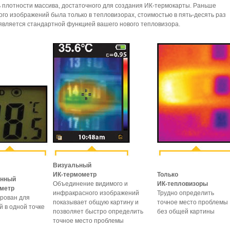
 плотности массива, достаточного для создания ИК-термокарты. Раньше
го изображений была только в тепловизорах, стоимостью в пять-десять раз
 является стандартной функцией вашего нового тепловизора.
Визуальный
ИК-термометр
Только
онный
Объединение видимого и
ИК-тепловизоры
метр
инфракрасного изображений
Трудно определить
рован для
показывает общую картину и
точное место проблемы
 в одной точке
позволяет быстро определить
без общей картины
точное место проблемы