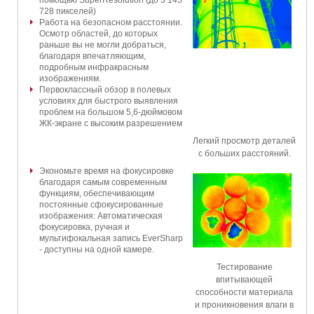
помощью SuperResolution (до 3 145
728 пикселей)
Работа на безопасном расстоянии.
Осмотр областей, до которых
раньше вы не могли добраться,
благодаря впечатляющим,
подробным инфракрасным
изображениям.
Первоклассный обзор в полевых
условиях для быстрого выявления
проблем на большом 5,6-дюймовом
ЖК-экране с высоким разрешением
Легкий просмотр деталей
с больших расстояний.
Экономьте время на фокусировке
благодаря самым современным
функциям, обеспечивающим
постоянные сфокусированные
изображения: Aвтоматическая
фокусировка, ручная и
мультифокальная запись EverSharp
- доступны на одной камере.
Тестирование
впитывающей
способности материала
и проникновения влаги в