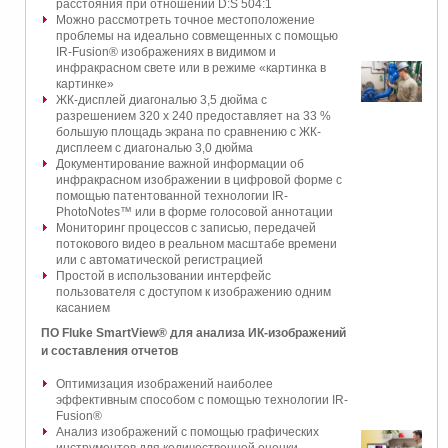
расстояния при отношении D:S 504:1
Можно рассмотреть точное местоположение
проблемы на идеально совмещенных с помощью
IR-Fusion® изображениях в видимом и
инфракрасном свете или в режиме «картинка в
картинке»
ЖК-дисплей диагональю 3,5 дюйма с
разрешением 320 x 240 предоставляет на 33 %
большую площадь экрана по сравнению с ЖК-
дисплеем с диагональю 3,0 дюйма
Документирование важной информации об
инфракрасном изображении в цифровой форме с
помощью патентованной технологии IR-
PhotoNotes™ или в форме голосовой аннотации
Мониторинг процессов с записью, передачей
потокового видео в реальном масштабе времени
или с автоматической регистрацией
Простой в использовании интерфейс
пользователя с доступом к изображению одним
касанием
ПО Fluke SmartView® для анализа ИК-изображений
и составления отчетов
Оптимизация изображений наиболее
эффективным способом с помощью технологии IR-
Fusion®
Анализ изображений с помощью графических