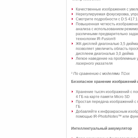
Качественные изображения с уве
Нерегулируемая фокусировка, упр
Смотрите подробности с D:S 417:1
Повышенная четкость изображений
анализа с использованием режимов
различными предварительно зада
технологии IR-Fusion®
ЖК-дисплей диагональю 3,5 дюйма
позволяет увеличить область прос
дисплеем диагональю 3,0 дюйма
Легкое наведение на проблемные 
лазерного указателя
¹ По сравнению с моделями Ti1xx
Безопасное хранение изображений 
Хранение тысяч изображений с по
4 ГБ на карте памяти Micro SD
Простая передача изображений с 
ГБ
Добавляйте к инфракрасным изоб
помощью IR-PhotoNotes™ или функ
Интеллектуальный аккумулятор