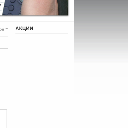
АКЦИИ
ips™