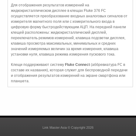
Для отображения результатов измерений на
жидкокристаллическом дисплее в клещах Fluke 376 FC
осуществляется преобразование входных аналоговых сигналов от
измерителя магнитного поля или с измерительного входа в
цифровую форму быстродействующим АЦП. На передней панели
клещей расположены: жидкокристаллический дисплей,
переключатель режимов измерений, клавиша подсветки дисплея,
клавиша просмотра максимальных, минимальных и средних
значений измеряемых величин за время измерения, клавиша
установки нуля, клавиша режима измерения пускового тока.
Клещи поддерживают систему
Fluke Connect
(аббревиатура FC в
составе их названия), которая служит для беспроводной передачи
и отображения результатов измерений на экране смартфона или
планшета.
Link Master Asia © Copyright 2026