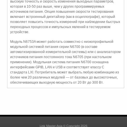
высокую точность и скорость изменения выходных параметров,
которая в 10-50 раз выше, чем у других программируемых
источников питания. Опция повышения скорости тестирования
включает встроенный дигитайзер (как в осциллографе), который
позволяет повысить точность измерений при наблюдении быстрых
переходных процессов и импульсных явлений в тестируемом
устройстве.
Модуль N6753A может работать совместно с низкопрофильной
модульной системой питания серии N6700 (в составе
автоматизированной измерительной системы) или с анализатором
источников питания постоянного тока N6705 (при настольном
применении). Модульная система питания N6700 оснащена
интерфейсами GPIB, LAN и USB и соответствует классу C
стандарта LXI. Потребитель может выбрать любую комбинацию из
более чем 20 различных модулей — от базовых до высокоточных,
обеспечивающих выходную мощность от 20 Вт до 300 Вт.
Link Master Asia © Copyright 2026