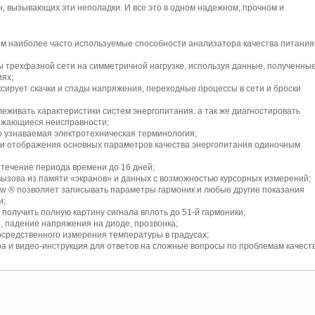
, вызывающих эти неполадки. И все это в одном надежном, прочном и
 наиболее часто используемые способности анализатора качества питания
 трехфазной сети на симметричной нагрузке, используя данные, полученны
ях;
ирует скачки и спады напряжения, переходные процессы в сети и броски
еживать характеристики систем энергопитания, а так же диагностировать
межающиеся неисправности;
о узнаваемая электротехническая терминология;
и отображения основных параметров качества энергопитания одиночным
 течение периода времени до 16 дней;
вызова из памяти «экранов» и данных с возможностью курсорных измерений;
w ® позволяет записывать параметры гармоник и любые другие показания
и;
 получить полную картину сигнала вплоть до 51-й гармоники;
, падение напряжения на диоде, прозвонка;
средственного измерения температуры в градусах;
а и видео-инструкция для ответов на сложные вопросы по проблемам качест