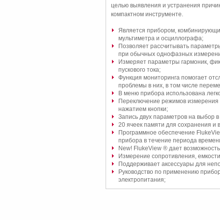
целью выявления и устранения причин
компактном инструменте.
Является прибором, комбинирующим
мультиметра и осциллографа;
Позволяет рассчитывать параметры
при обычных однофазных измерени
Измеряет параметры гармоник, фикс
пускового тока;
Функция мониторинга помогает отсл
проблемы в них, в том числе пере
В меню прибора использована легк
Переключение режимов измерения 
нажатием кнопки;
Запись двух параметров на выбор в
20 ячеек памяти для сохранения и 
Программное обеспечение FlukeVie
прибора в течение периода времен
New! FlukeView ® дает возможность
Измерение сопротивления, емкости
Поддерживает аксессуары для непо
Руководство по применению прибор
электропитания;