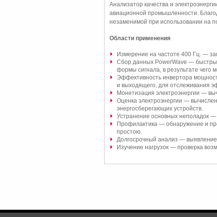
Анализатор качества и электроэнергии
авиационной промышленности. Благода
незаменимой при использовании на по
Области применения
Измерение на частоте 400 Гц. — за
Сбор данных PowerWave — быстрые
формы сигнала, в результате чего 
Эффективность инвертора мощности
и выходящего, для отслеживания э
Монетизация электроэнергии — вычи
Оценка электроэнергии — вычислени
энергосберегающих устройств.
Устранение основных неполадок — 
Профилактика — обнаружение и пред
простою.
Долгосрочный анализ — выявление
Изучение нагрузок — проверка воз