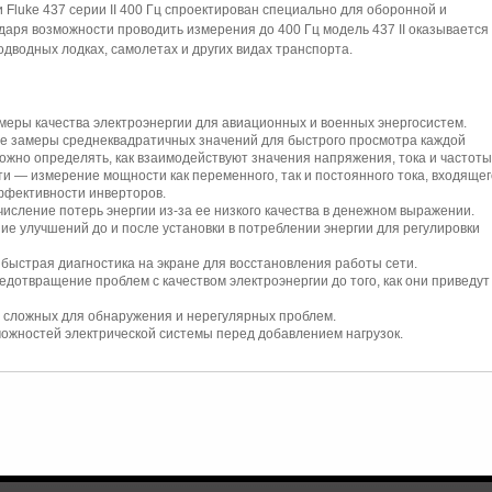
 Fluke 437 серии II 400 Гц спроектирован специально для оборонной и
ря возможности проводить измерения до 400 Гц модель 437 II оказывается
дводных лодках, самолетах и других видах транспорта.
меры качества электроэнергии для авиационных и военных энергосистем.
 замеры среднеквадратичных значений для быстрого просмотра каждой
можно определять, как взаимодействуют значения напряжения, тока и частоты
 — измерение мощности как переменного, так и постоянного тока, входящег
ффективности инверторов.
сление потерь энергии из-за ее низкого качества в денежном выражении.
е улучшений до и после установки в потреблении энергии для регулировки
быстрая диагностика на экране для восстановления работы сети.
отвращение проблем с качеством электроэнергии до того, как они приведут 
 сложных для обнаружения и нерегулярных проблем.
можностей электрической системы перед добавлением нагрузок.