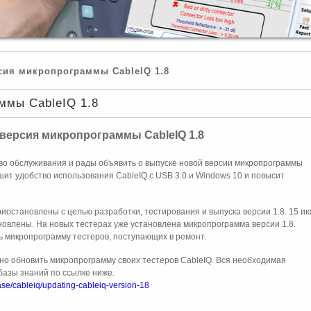
ия микропрограммы CableIQ 1.8
ммы CableIQ 1.8
версия микропрограммы CableIQ 1.8
во обслуживания и рады объявить о выпуске новой версии микропрограммы
шит удобство использования CableIQ с USB 3.0 и Windows 10 и повысит
риостановлены с целью разработки, тестирования и выпуска версии 1.8. 15 и
новлены. На новых тестерах уже установлена микропрограмма версии 1.8.
 микропрограмму тестеров, поступающих в ремонт.
но обновить микропрограмму своих тестеров CableIQ. Вся необходимая
базы знаний по ссылке ниже.
se/cableiq/updating-cableiq-version-18