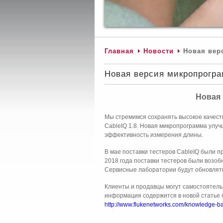
Главная
Новости
Новая верс
Новая версия микропрогра
Новая 
Мы стремимся сохранять высокое качест
CableIQ 1.8. Новая микропрограмма улуч
эффективность измерения длины.
В мае поставки тестеров CableIQ были п
2018 года поставки тестеров были возоб
Сервисные лаборатории будут обновлять
Клиенты и продавцы могут самостоятель
информация содержится в новой статье 
http://www.flukenetworks.com/knowledge-ba