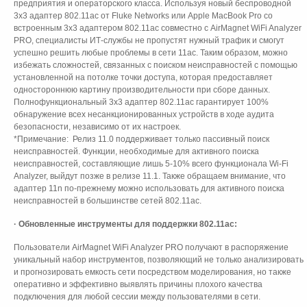
предприятия и операторского класса. Используя новый беспроводной
3х3 адаптер 802.11ac от Fluke Networks или Apple MacBook Pro со
встроенным 3х3 адаптером 802.11ac совместно с AirMagnet WiFi Analyzer
PRO, специалисты ИТ-службы не пропустят нужный трафик и смогут
успешно решить любые проблемы в сети 11ac. Таким образом, можно
избежать сложностей, связанных с поиском неисправностей с помощью
установленной на потолке точки доступа, которая предоставляет
одностороннюю картину производительности при сборе данных.
Полнофункциональный 3x3 адаптер 802.11ac гарантирует 100%
обнаружение всех несанкционированных устройств в ходе аудита
безопасности, независимо от их настроек.
*Примечание: Релиз 11.0 поддерживает только пассивный поиск
неисправностей. Функции, необходимые для активного поиска
неисправностей, составляющие лишь 5-10% всего функционала Wi-Fi
Analyzer, выйдут позже в релизе 11.1. Также обращаем внимание, что
адаптер 11n по-прежнему можно использовать для активного поиска
неисправностей в большинстве сетей 802.11ac.
· Обновленные инструменты для поддержки 802.11ac:
Пользователи AirMagnet WiFi Analyzer PRO получают в распоряжение
уникальный набор инструментов, позволяющий не только анализировать
и прогнозировать емкость сети посредством моделирования, но также
оперативно и эффективно выявлять причины плохого качества
подключения для любой сессии между пользователями в сети.